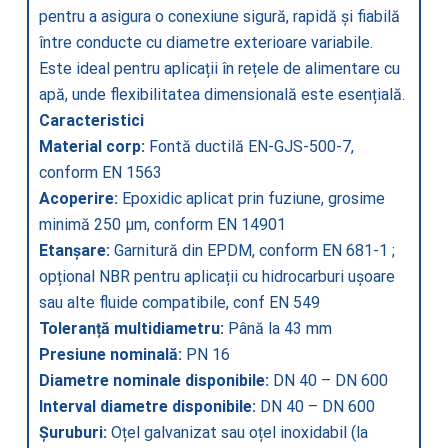
pentru a asigura o conexiune sigură, rapidă și fiabilă
între conducte cu diametre exterioare variabile.
Este ideal pentru aplicații în rețele de alimentare cu
apă, unde flexibilitatea dimensională este esențială.
Caracteristici
Material corp:
Fontă ductilă EN-GJS-500-7,
conform EN 1563
Acoperire:
Epoxidic aplicat prin fuziune, grosime
minimă 250 µm, conform EN 14901
Etanșare:
Garnitură din EPDM, conform EN 681-1 ;
opțional NBR pentru aplicații cu hidrocarburi ușoare
sau alte fluide compatibile, conf EN 549
Toleranță multidiametru:
Până la 43 mm
Presiune nominală:
PN 16
Diametre nominale disponibile:
DN 40 – DN 600
Interval diametre disponibile:
DN 40 – DN 600
Șuruburi:
Oțel galvanizat sau oțel inoxidabil (la