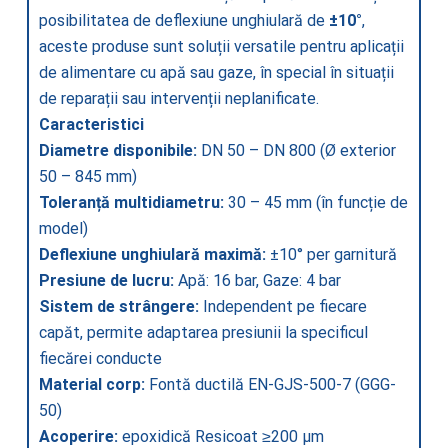
posibilitatea de deflexiune unghiulară de
±10°
,
aceste produse sunt soluții versatile pentru aplicații
de alimentare cu apă sau gaze, în special în situații
de reparații sau intervenții neplanificate.
Caracteristici
Diametre disponibile:
DN 50 – DN 800 (Ø exterior
50 – 845 mm)
Toleranță multidiametru:
30 – 45 mm (în funcție de
model)
Deflexiune unghiulară maximă:
±10° per garnitură
Presiune de lucru:
Apă: 16 bar, Gaze: 4 bar
Sistem de strângere:
Independent pe fiecare
capăt, permite adaptarea presiunii la specificul
fiecărei conducte
Material corp:
Fontă ductilă EN-GJS-500-7 (GGG-
50)
Acoperire:
epoxidică Resicoat ≥200 µm