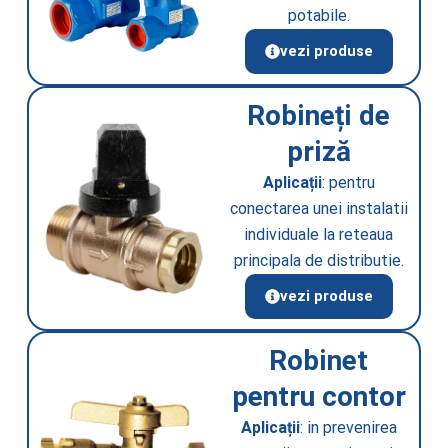
potabile.
vezi produse
Robineți de
priză
Aplicații
: pentru
conectarea unei instalatii
individuale la reteaua
principala de distributie.
vezi produse
Robinet
pentru contor
Aplicații
: in prevenirea