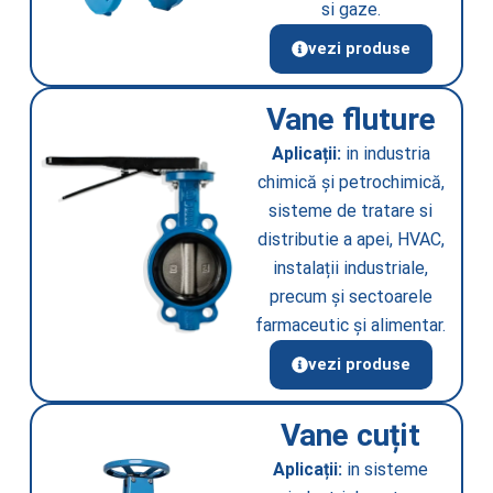
si gaze.
vezi produse
Vane fluture
Aplicații:
in industria
chimică și petrochimică,
sisteme de tratare si
distributie a apei, HVAC,
instalații industriale,
precum și sectoarele
farmaceutic și alimentar.
vezi produse
Vane cuțit
Aplicații:
in sisteme