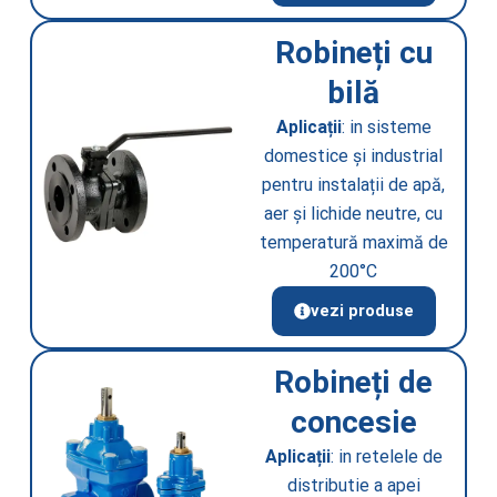
Robineți cu
bilă
Aplicații
: in sisteme
domestice și industrial
pentru instalații de apă,
aer și lichide neutre, cu
temperatură maximă de
200°C
vezi produse
Robineți de
concesie
Aplicații
: in retelele de
distributie a apei