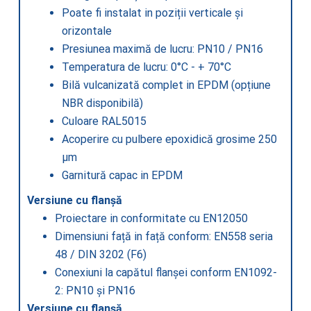
Poate fi instalat in poziții verticale și
orizontale
Presiunea maximă de lucru: PN10 / PN16
Temperatura de lucru: 0°C - + 70°C
Bilă vulcanizată complet in EPDM (opțiune
NBR disponibilă)
Culoare RAL5015
Acoperire cu pulbere epoxidică grosime 250
μm
Garnitură capac in EPDM
Versiune cu flanșă
Proiectare in conformitate cu EN12050
Dimensiuni față in față conform: EN558 seria
48 / DIN 3202 (F6)
Conexiuni la capătul flanșei conform EN1092-
2: PN10 și PN16
Versiune cu flanșă